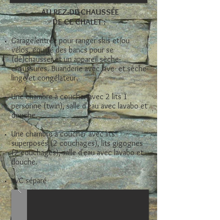
AU REZ-DE-CHAUSSÉE
DE CE CHALET :
Garage/entrée pour ranger skis et/ou
vélos, équipé des bancs pour se
(dé)chausser et un appareil sèche-
chaussures. Buanderie avec lave- et sèche-
linge et congélateur.
Une chambre à coucher avec 2 lits 1
personne (twin), salle d'eau avec lavabo et
douche.
Une chambre à coucher avec lits
superposés (2 couchages), lits gigognes
(2 couchages), salle d'eau avec lavabo et
douche.
WC séparé