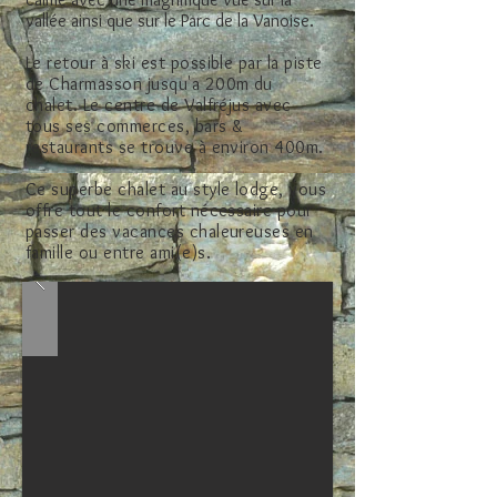
vallée ainsi que sur le Parc de la Vanoise.
Le retour à ski est possible par la piste
de Charmasson jusqu'a 200m du
chalet. Le centre de Valfréjus avec
tous ses commerces, bars &
restaurants se trouve à environ 400m.
Ce superbe chalet au style lodge, vous
offre tout le confort nécessaire pour
passer des vacances chaleureuses en
famille ou entre ami(e)s.