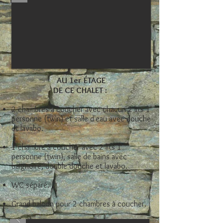
AU 1er ÉTAGE
DE CE CHALET :
2 chambres à coucher avec chacun 2 lits 1
personne (twin) et salle d'eau avec douche
et lavabo.
1 chambre à coucher avec 2 lits 1
personne (twin), salle de bains avec
baignoire, double douche et lavabo.
WC séparé.
Grand balcon pour 2 chambres à coucher.