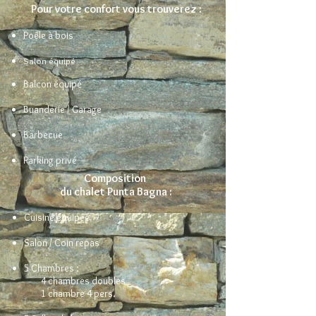
Pour votre confort vous trouverez :
Poêle à bois
Salon équipé
Balcon équipé
Buanderie / Garage
Barbecue
Parking privé
Composition
du chalet Punta Bagna :
Cuisiné équipée
Salon / Coin repas
5 Chambres :
4 chambres doubles
1 chambre 4 pers.