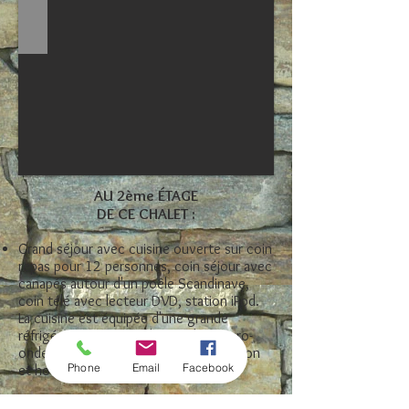
AU 2ème ÉTAGE
DE CE CHALET :
Grand séjour avec cuisine ouverte sur coin
repas pour 12 personnes, coin séjour avec
canapés autour d'un poêle Scandinave,
coin télé avec lecteur DVD, station
iPod
.
La cuisine est équipée d'une grande
réfrigérateur, four traditionnel et micro-
ondes, lave-vaisselle, plaques à induction
Phone
Email
Facebook
et hotte aspirante.
Depuis le séjour vous avez, grâce aux