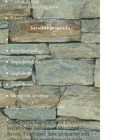
5 Salles de bain
dont 1 avec baignoire
2 Sanitaires indépendants
Services proposés :
Wifi
Bois de chauffage
Linge de toilette
Linge de lit
Linge de maison
Ménage fin de séjour
Petit déjeuner (sur demande)
Chalet Punta Bagna se situe à l'entrée de
la station de Valfréjus en Maurienne -
Savoie. Il se trouve dans un quartier très
calme avec une magnifique vue sur la