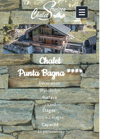
Chalet
Punta Bagna ****
Décoration
Style lodge
Surface
150m2
Étages
RDC + 2 étages
Capacité
12 personnes